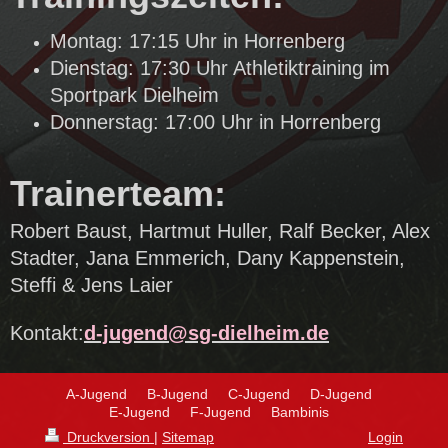
Montag: 17:15 Uhr in Horrenberg
Dienstag: 17:30 Uhr Athletiktraining im
Sportpark Dielheim
Donnerstag: 17:00 Uhr in Horrenberg
Trainerteam:
Robert Baust, Hartmut Huller, Ralf Becker, Alex
Stadter, Jana Emmerich, Dany Kappenstein,
Steffi & Jens Laier
Kontakt:
d-jugend@sg-dielheim.de
A-Jugend
B-Jugend
C-Jugend
D-Jugend
E-Jugend
F-Jugend
Bambinis
Druckversion
|
Sitemap
Login